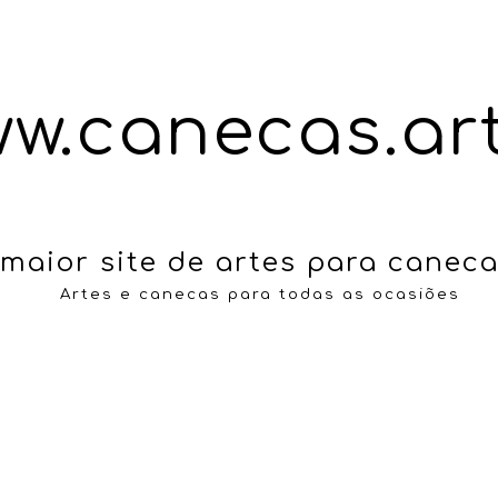
ip to main content
Skip to navigat
w.canecas.art
maior site de artes para
caneca
Artes e canecas para todas as ocasi
ões